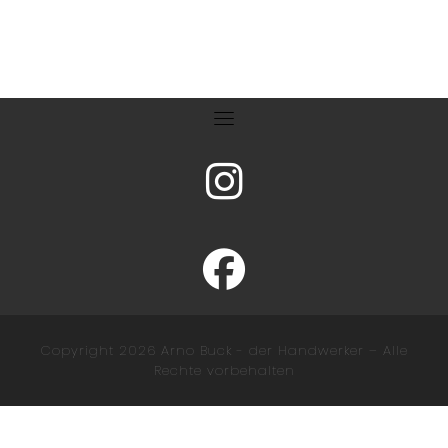
fab fa-instagram
fab fa-facebook
Copyright 2026
Arno Buck - der Handwerker
–
Alle
Rechte vorbehalten