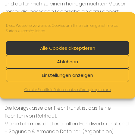
und da für mich zu einem handgemachten Messer
immer die passende Lederscheide dazu gehört,
habe ich mir das verarbeiten von Leder auch
Diese Webseite verwendet Cookies, um Ihnen ein angenehmeres
angeeignet.
Surfen zu ermöglichen.
Die Freude mit dem Naturmaterial Leder zu arbeiten
Alle Cookies akzeptieren
und allem was ich daraus in reiner Handarbeit
herstellen oder auch reparieren kann, wurde immer
Ablehnen
größer.
Einstellungen anzeigen
Das Lederflechten und daraus die verschiedensten
schönen Dinge herzustellen, ist eine Leidenschaft
Cookie-Richtlinie
Datenschutzerklärung
Impressum
von mir geworden.
Die Königsklasse der Flechtkunst ist das feine
flechten von Rohhaut.
Meine Lehrmeister dieser alten Handwerkskunst sind:
– Segundo & Armando Deferrari (Argentinien)